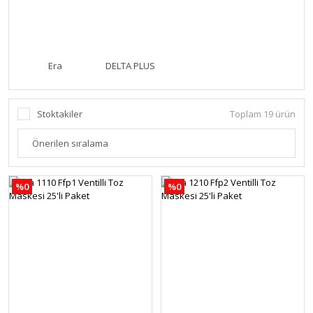
Era
DELTA PLUS
Stoktakiler
Toplam 19 ürün
%0
%0