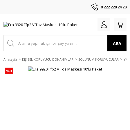
0 222 228 24 28
ARA
Anasayfa
KİŞİSEL KORUYUCU DONANIMLAR
SOLUNUM KORUYUCULAR
YAR
%0