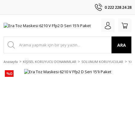
0 222 228 24 28
ARA
Anasayfa
KİŞİSEL KORUYUCU DONANIMLAR
SOLUNUM KORUYUCULAR
YAR
%0