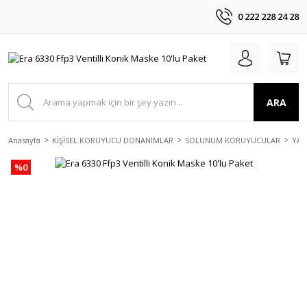
0 222 228 24 28
ARA
Anasayfa
KİŞİSEL KORUYUCU DONANIMLAR
SOLUNUM KORUYUCULAR
YAR
%0