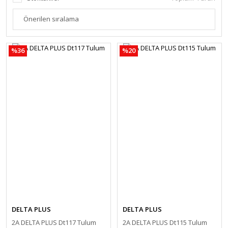
GE
SOLUNUM
KÖ
KORUYUCULAR
EL
S3
KO
LA
TA
%36
%20
GE
ME
EL
ME
EL
Nİ
PU
EL
PVC 
SI
EL
DELTA PLUS
DELTA PLUS
TE
2A DELTA PLUS Dt117 Tulum
2A DELTA PLUS Dt115 Tulum