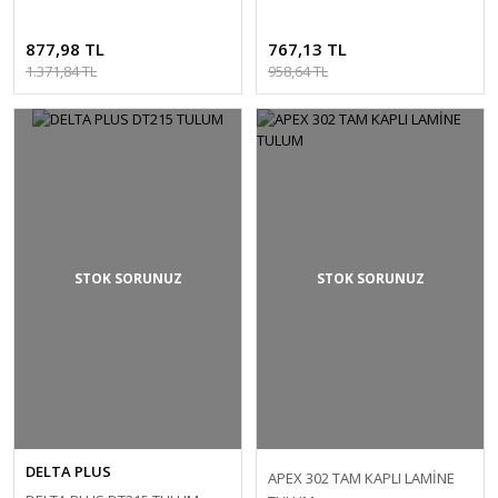
EL
877,98 TL
767,13 TL
1.371,84 TL
958,64 TL
STOK SORUNUZ
STOK SORUNUZ
DELTA PLUS
APEX 302 TAM KAPLI LAMİNE