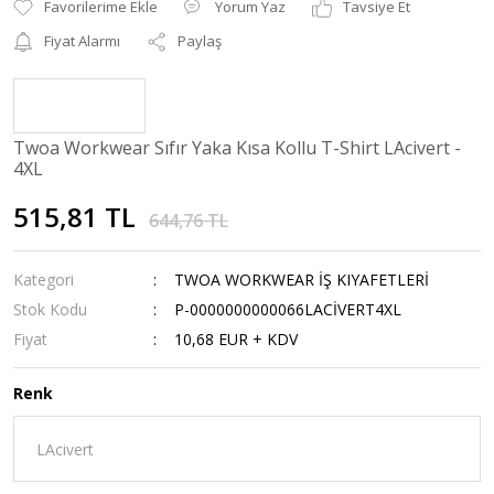
Yorum Yaz
Tavsiye Et
Fiyat Alarmı
Paylaş
Twoa Workwear Sıfır Yaka Kısa Kollu T-Shirt LAcivert -
4XL
515,81 TL
644,76 TL
Kategori
TWOA WORKWEAR İŞ KIYAFETLERİ
Stok Kodu
P-0000000000066LACİVERT4XL
Fiyat
10,68 EUR + KDV
Renk