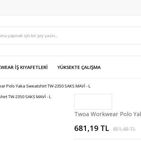
EAR İŞ KIYAFETLERİ
YÜKSEKTE ÇALIŞMA
r Polo Yaka Sweatshirt TW-2350 SAKS MAVİ - L
Twoa Workwear Polo Yak
681,19 TL
851,48 TL