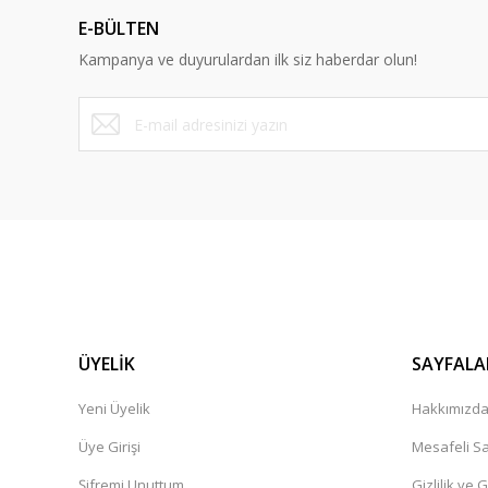
Ürün açıklamasında eksik bilgiler bulunuyor.
E-BÜLTEN
Ürün bilgilerinde hatalar bulunuyor.
Kampanya ve duyurulardan ilk siz haberdar olun!
Ürün fiyatı diğer sitelerden daha pahalı.
Bu ürüne benzer farklı alternatifler olmalı.
ÜYELİK
SAYFALA
Yeni Üyelik
Hakkımızd
Üye Girişi
Mesafeli Sa
Şifremi Unuttum
Gizlilik ve 