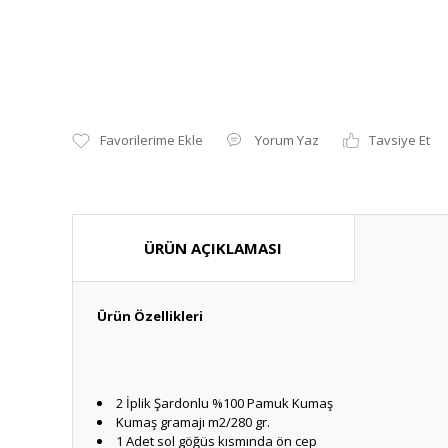
Yorum Yaz
Tavsiye Et
ÜRÜN AÇIKLAMASI
Ürün Özellikleri
2 İplik Şardonlu %100 Pamuk Kumaş
Kumaş gramajı m2/280 gr.
1 Adet sol göğüs kısmında ön cep