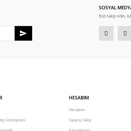
Yorum Yaz
SOSYAL MEDY
Bizi takip edin, kâr
Gönder
R
HESABIM
a
Hesabım
tış Sözleşmesi
Sipariş Takip
Güvenlik
Favorileriniz