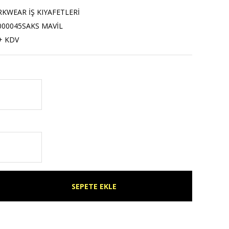
WEAR İŞ KIYAFETLERİ
000045SAKS MAVİL
+ KDV
SEPETE EKLE