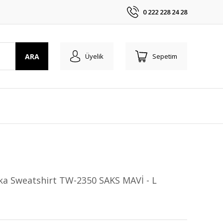
0 222 228 24 28
ARA
Üyelik
Sepetim
a Sweatshirt TW-2350 SAKS MAVİ - L