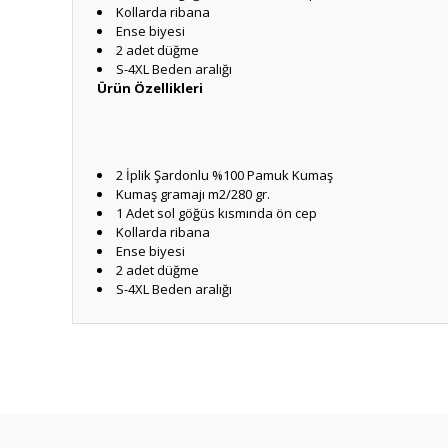
Kollarda ribana
Ense biyesi
2 adet düğme
S-4XL Beden aralığı
Ürün Özellikleri
2 İplik Şardonlu %100 Pamuk Kumaş
Kumaş gramajı m2/280 gr.
1 Adet sol göğüs kısmında ön cep
Kollarda ribana
Ense biyesi
2 adet düğme
S-4XL Beden aralığı
Bu ürünün fiyat bilgisi, resim, ürün açıklamalarında ve diğ
Görüş ve önerileriniz için teşekkür ederiz.
Ürün resmi kalitesiz, bozuk veya görüntülenemiyor.