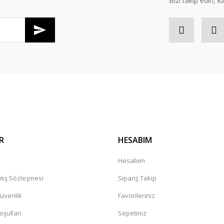
Bizi takip edin, kâr
Gönder
R
HESABIM
a
Hesabım
tış Sözleşmesi
Sipariş Takip
Güvenlik
Favorileriniz
oşullari
Sepetiniz