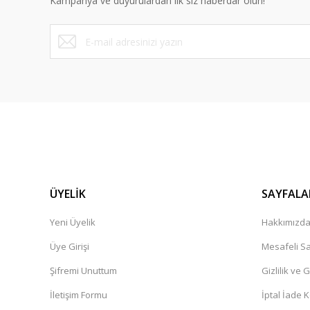
Kampanya ve duyurulardan ilk siz haberdar olun!
Ürün fiyatı diğer sitelerden daha pahalı.
Bu ürüne benzer farklı alternatifler olmalı.
ÜYELİK
SAYFALA
Yeni Üyelik
Hakkımızd
Üye Girişi
Mesafeli Sa
Şifremi Unuttum
Gizlilik ve 
İletişim Formu
İptal İade K