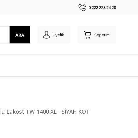
0 222 228 24 28
ARA
Üyelik
Sepetim
lu Lakost TW-1400 XL - SİYAH KOT