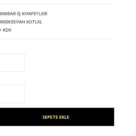
WEAR İŞ KIYAFETLERİ
000063SİYAH KOTLXL
+ KDV
SEPETE EKLE