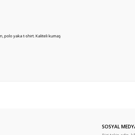
n, polo yaka t-shirt. Kaliteli kumaş
er konularda yetersiz gördüğünüz noktaları öneri formunu kullanarak tarafım
Bu ürüne ilk yorumu siz yapın!
Yorum Yaz
SOSYAL MEDY