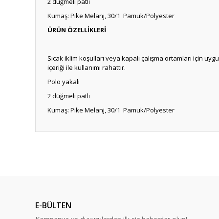
2 düğmeli patlı
Kumaş: Pike Melanj, 30/1 Pamuk/Polyester
ÜRÜN ÖZELLİKLERİ
Sıcak iklim koşulları veya kapalı çalışma ortamları için uygu
içeriği ile kullanımı rahattır.
Polo yakalı
2 düğmeli patlı
Kumaş: Pike Melanj, 30/1 Pamuk/Polyester
Bu ürünün fiyat bilgisi, resim, ürün açıklamalarında ve diğ
Görüş ve önerileriniz için teşekkür ederiz.
Ürün resmi kalitesiz, bozuk veya görüntülenemiyor.
Ürün açıklamasında eksik bilgiler bulunuyor.
E-BÜLTEN
Ürün bilgilerinde hatalar bulunuyor.