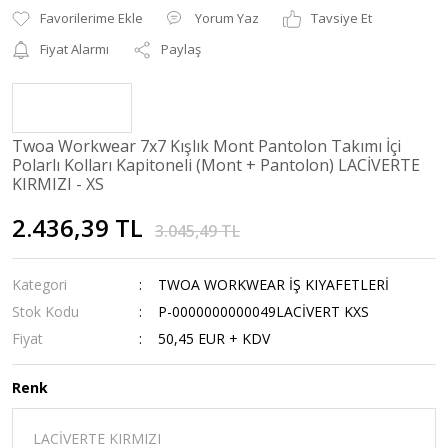
Yorum Yaz
Tavsiye Et
Fiyat Alarmı
Paylaş
Twoa Workwear 7x7 Kışlık Mont Pantolon Takımı İçi
Polarlı Kolları Kapitoneli (Mont + Pantolon) LACİVERTE
KIRMIZI - XS
2.436,39 TL
3.045,49 TL
Kategori
TWOA WORKWEAR İŞ KIYAFETLERİ
Stok Kodu
P-0000000000049LACİVERT KXS
Fiyat
50,45 EUR + KDV
Renk