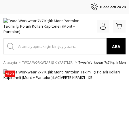
0 222 228 24 28
ARA
Anasayfa
TWOA WORKWEAR İŞ KIYAFETLERİ
Twoa Workwear 7x7 Kışlık Mont Pa
%20