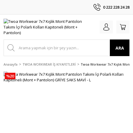
0 222 228 24 28
ARA
Anasayfa
TWOA WORKWEAR İŞ KIYAFETLERİ
Twoa Workwear 7x7 Kışlık Mont Pa
%20