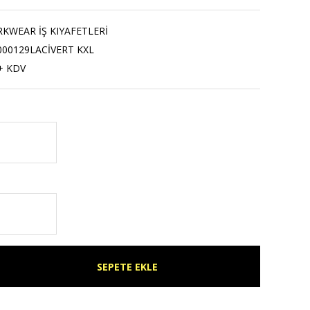
WEAR İŞ KIYAFETLERİ
000129LACİVERT KXL
+ KDV
SEPETE EKLE