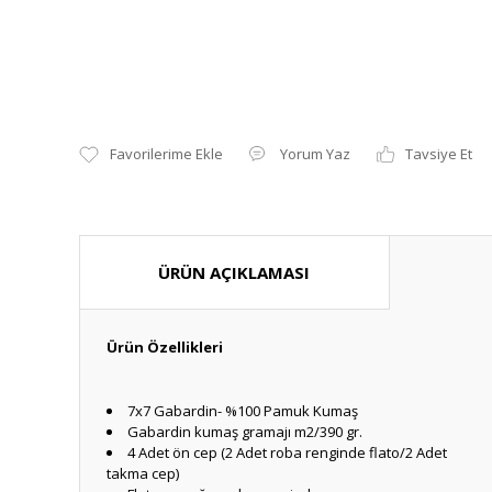
Yorum Yaz
Tavsiye Et
ÜRÜN AÇIKLAMASI
Ürün Özellikleri
7x7 Gabardin- %100 Pamuk Kumaş
Gabardin kumaş gramajı m2/390 gr.
4 Adet ön cep (2 Adet roba renginde flato/2 Adet
takma cep)