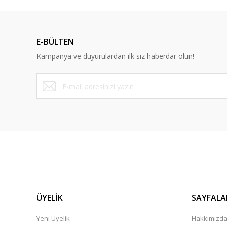
Ürün resmi kalitesiz, bozuk veya görüntülenemiyor.
Ürün açıklamasında eksik bilgiler bulunuyor.
E-BÜLTEN
Ürün bilgilerinde hatalar bulunuyor.
Kampanya ve duyurulardan ilk siz haberdar olun!
Ürün fiyatı diğer sitelerden daha pahalı.
Bu ürüne benzer farklı alternatifler olmalı.
ÜYELİK
SAYFALA
Yeni Üyelik
Hakkımızd