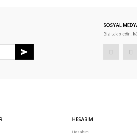
Yorum Yaz
SOSYAL MEDY
Bizi takip edin, kâr
Gönder
R
HESABIM
a
Hesabım