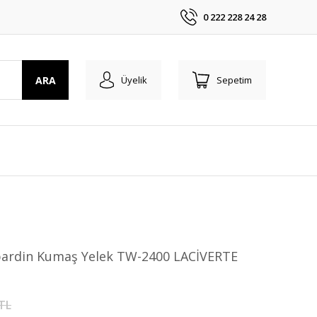
0 222 228 24 28
ARA
Üyelik
Sepetim
ardin Kumaş Yelek TW-2400 LACİVERTE
 TL