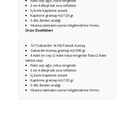
Flato cep ağzı, roba renginde
3 cm 4 dikişli tek sıra reflektör
İç kısmı kapitone astarlı
Kapitone gramajı m2/120 gr.
S-4XL Beden aralığı
Yıkama talimatını içeren bilgilendirme formu
Ürün Özellikleri
7x7 Gabardin- %100 Pamuk Kumaş
Gabardin kumaş gramajı m2/390 gr.
4 Adet ön cep (2 Adet roba renginde flato/2 Adet
takma cep)
Flato cep ağzı, roba renginde
3 cm 4 dikişli tek sıra reflektör
İç kısmı kapitone astarlı
Kapitone gramajı m2/120 gr.
S-4XL Beden aralığı
Yıkama talimatını içeren bilgilendirme formu
Bu ürünün fiyat bilgisi, resim, ürün açıklamalarında ve diğ
Görüş ve önerileriniz için teşekkür ederiz.