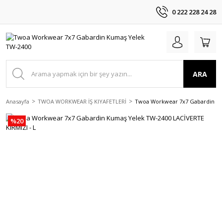
0 222 228 24 28
ARA
Anasayfa
TWOA WORKWEAR İŞ KIYAFETLERİ
Twoa Workwear 7x7 Gabardin Ku
%20