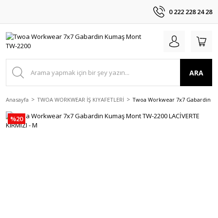
0 222 228 24 28
ARA
Anasayfa
TWOA WORKWEAR İŞ KIYAFETLERİ
Twoa Workwear 7x7 Gabardin Ku
%20