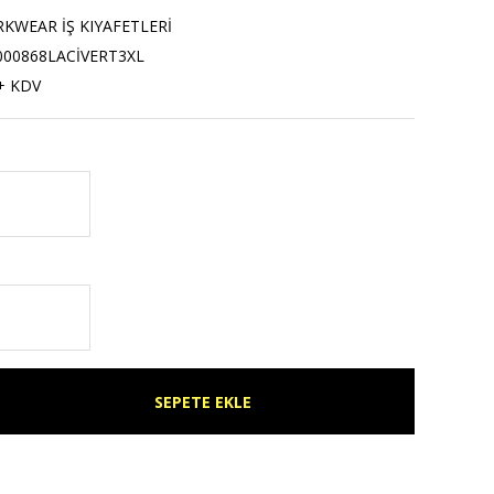
WEAR İŞ KIYAFETLERİ
000868LACİVERT3XL
+ KDV
SEPETE EKLE