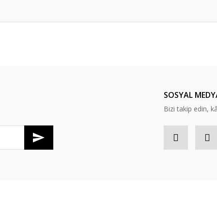
er konularda yetersiz gördüğünüz noktaları öneri formunu kullanarak tarafım
Bu ürüne ilk yorumu siz yapın!
Yorum Yaz
SOSYAL MEDY
Bizi takip edin, kâr
Gönder