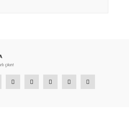
ıza iletebilirsiniz.
A
lı çıkın!