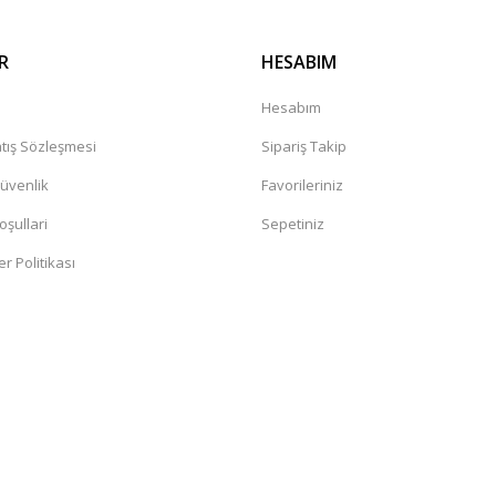
R
HESABIM
a
Hesabım
tış Sözleşmesi
Sipariş Takip
Güvenlik
Favorileriniz
oşullari
Sepetiniz
er Politikası