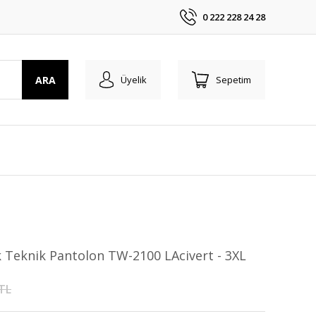
0 222 228 24 28
ARA
Üyelik
Sepetim
 Teknik Pantolon TW-2100 LAcivert - 3XL
 TL