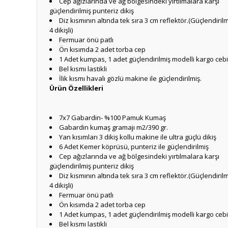
Cep ağızlarında ve ağ bölgesindeki yırtılmalara karşı
güçlendirilmiş punteriz dikiş
Diz kısmının altında tek sıra 3 cm reflektör.(Güçlendirilm
4 dikişli)
Fermuar önü patlı
Ön kısımda 2 adet torba cep
1 Adet kumpas, 1 adet güçlendirilmiş modelli kargo cebi
Bel kısmı lastikli
İlik kısmı havalı gözlü makine ile güçlendirilmiş.
Ürün Özellikleri
7x7 Gabardin- %100 Pamuk Kumaş
Gabardin kumaş gramajı m2/390 gr.
Yan kısımları 3 dikiş kollu makine ile ultra güçlü dikiş
6 Adet Kemer köprüsü, punteriz ile güçlendirilmiş
Cep ağızlarında ve ağ bölgesindeki yırtılmalara karşı
güçlendirilmiş punteriz dikiş
Diz kısmının altında tek sıra 3 cm reflektör.(Güçlendirilm
4 dikişli)
Fermuar önü patlı
Ön kısımda 2 adet torba cep
1 Adet kumpas, 1 adet güçlendirilmiş modelli kargo cebi
Bel kısmı lastikli