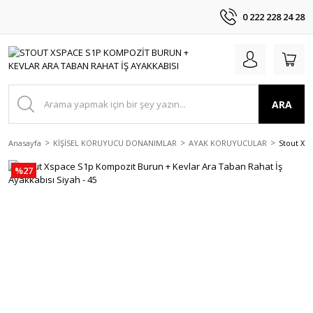
0 222 228 24 28
ARA
Anasayfa
KİŞİSEL KORUYUCU DONANIMLAR
AYAK KORUYUCULAR
Stout Xsp
%27