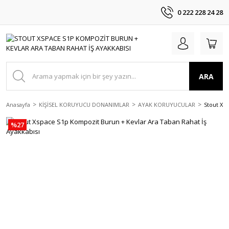
0 222 228 24 28
ARA
Anasayfa
KİŞİSEL KORUYUCU DONANIMLAR
AYAK KORUYUCULAR
Stout Xs
%27