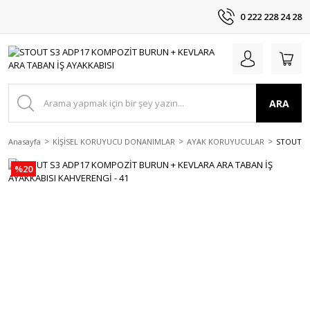
0 222 228 24 28
ARA
Anasayfa
KİŞİSEL KORUYUCU DONANIMLAR
AYAK KORUYUCULAR
STOUT S
%20