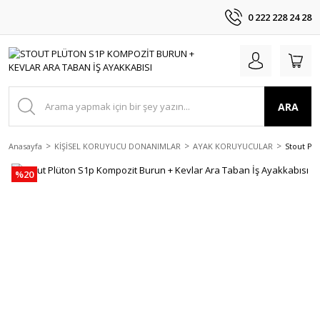
0 222 228 24 28
ARA
Anasayfa
KİŞİSEL KORUYUCU DONANIMLAR
AYAK KORUYUCULAR
Stout Pl
%20