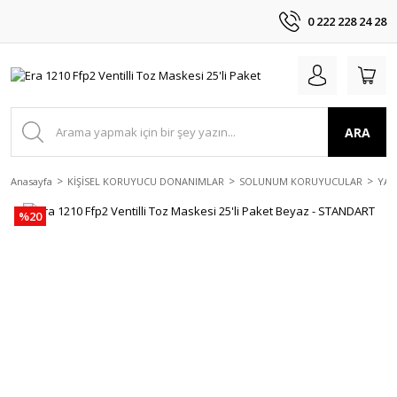
0 222 228 24 28
ARA
Anasayfa
KİŞİSEL KORUYUCU DONANIMLAR
SOLUNUM KORUYUCULAR
YAR
%20