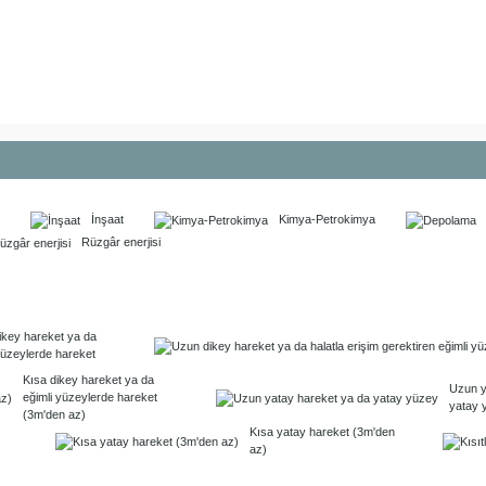
İnşaat
Kimya-Petrokimya
Rüzgâr enerjisi
ikey hareket ya da
yüzeylerde hareket
Kısa dikey hareket ya da
Uzun y
eğimli yüzeylerde hareket
yatay 
(3m'den az)
Kısa yatay hareket (3m'den
az)