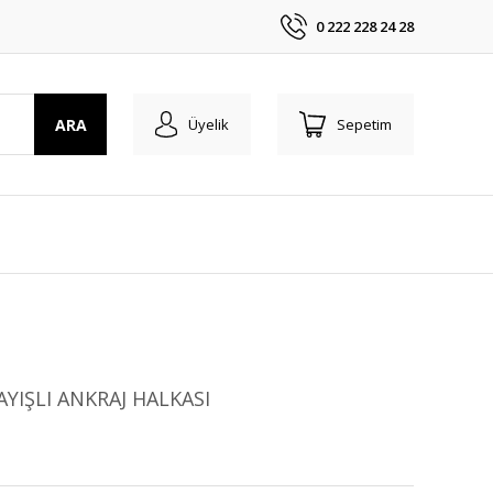
0 222 228 24 28
ARA
Üyelik
Sepetim
YIŞLI ANKRAJ HALKASI