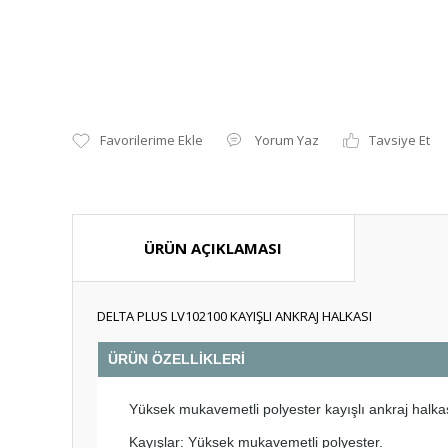
Yorum Yaz
Tavsiye Et
ÜRÜN AÇIKLAMASI
DELTA PLUS LV102100 KAYIŞLI ANKRAJ HALKASI
ÜRÜN ÖZELLİKLERİ
Yüksek mukavemetli polyester kayışlı ankraj halkası
Kayışlar: Yüksek mukavemetli polyester.