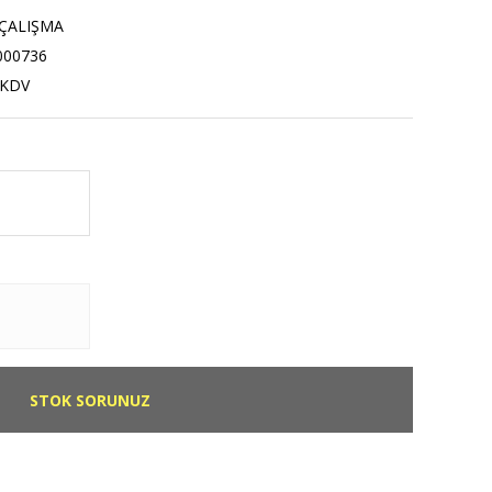
ÇALIŞMA
000736
 KDV
STOK SORUNUZ