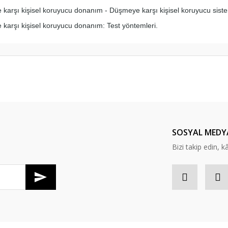
arşı kişisel koruyucu donanım - Düşmeye karşı kişisel koruyucu sist
karşı kişisel koruyucu donanım: Test yöntemleri.
er konularda yetersiz gördüğünüz noktaları öneri formunu kullanarak tarafım
Bu ürüne ilk yorumu siz yapın!
Yorum Yaz
SOSYAL MEDY
Bizi takip edin, kâr