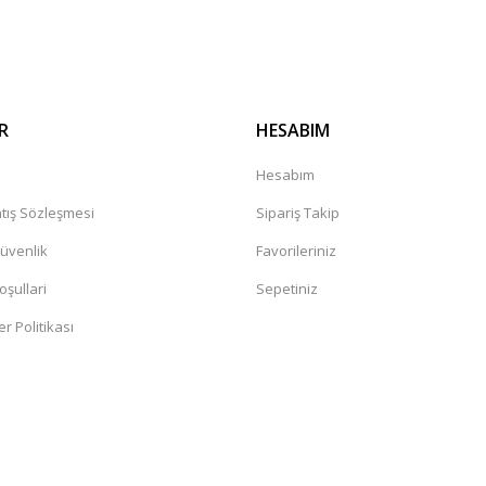
Gönder
R
HESABIM
a
Hesabım
tış Sözleşmesi
Sipariş Takip
Güvenlik
Favorileriniz
oşullari
Sepetiniz
er Politikası