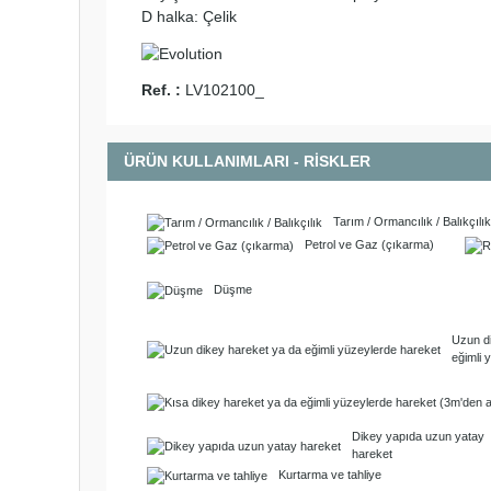
D halka: Çelik
Ref. :
LV102100_
ÜRÜN KULLANIMLARI - RİSKLER
Tarım / Ormancılık / Balıkçılık
Petrol ve Gaz (çıkarma)
Düşme
Uzun d
eğimli 
Dikey yapıda uzun yatay
hareket
Kurtarma ve tahliye