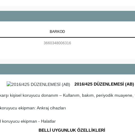
BARKOD
3660348006316
2016/425 DÜZENLEMESİ (AB)
şı kişisel koruyucu donanım – Kullanım, bakım, periyodik muayene, t
koruyucu ekipman: Ankraj cihazları
l koruyucu ekipman - Halatlar
BELLİ UYGUNLUK ÖZELLİKLERİ