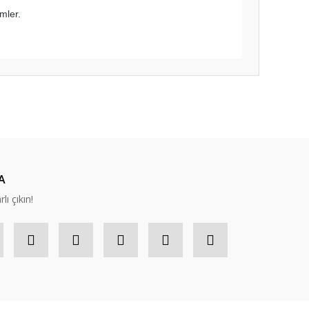
emler.
ıza iletebilirsiniz.
A
lı çıkın!