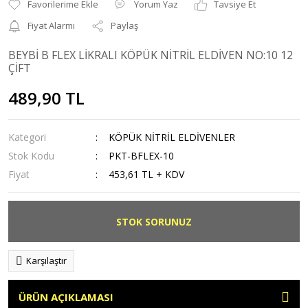
Yorum Yaz
Tavsiye Et
Fiyat Alarmı
Paylaş
BEYBİ B FLEX LİKRALI KÖPÜK NİTRİL ELDİVEN NO:10 12
ÇİFT
489,90 TL
Kategori
KÖPÜK NİTRİL ELDİVENLER
Stok Kodu
PKT-BFLEX-10
Fiyat
453,61 TL + KDV
STOK SORUNUZ
Karşılaştır
ÜRÜN AÇIKLAMASI