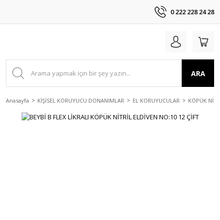
0 222 228 24 28
ARA
Anasayfa
KİŞİSEL KORUYUCU DONANIMLAR
EL KORUYUCULAR
KÖPÜK NİTR