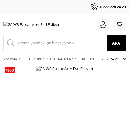
0 222 228 24 28
ARA
Anasayfa
KİŞİSEL KORUYUCU DONANIMLAR
EL KORUYUCULAR
2A WR Ecota
%50