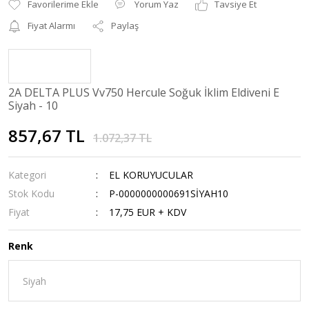
Yorum Yaz
Tavsiye Et
Fiyat Alarmı
Paylaş
2A DELTA PLUS Vv750 Hercule Soğuk İklim Eldiveni E
Siyah - 10
857,67 TL
1.072,37 TL
Kategori
EL KORUYUCULAR
Stok Kodu
P-0000000000691SİYAH10
Fiyat
17,75 EUR + KDV
Renk