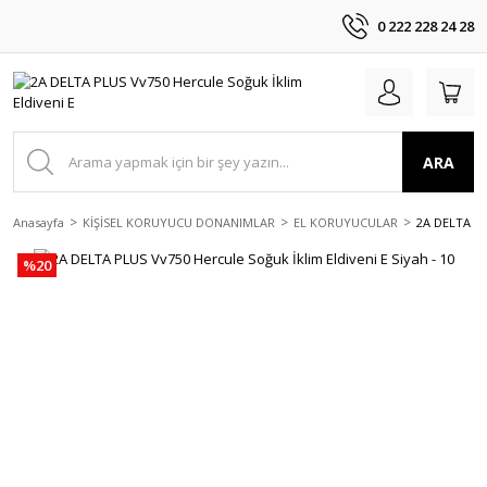
0 222 228 24 28
ARA
Anasayfa
KİŞİSEL KORUYUCU DONANIMLAR
EL KORUYUCULAR
2A DELTA PL
%20