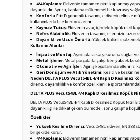
4/4 Kaplama:
Eldivenin tamamen nitril kaplanmış yapıs
dayanıklıdır. Ayrıca, kaplama mükemmel bir kavrayış sağla
Konforlu Fit:
Ergonomik tasarımı, eldivenin elinize m
kullanımlarda bile konforu artırır.
Kaymaz Tutuş:
Eldivenin avuç içindeki köpük nitril ka
Nefes Alabilirlik:
Eldivenin tasarımı, ellerinizin uzun s
Dayanıklı ve Uzun Ömürlü:
Yüksek kaliteli malzemele
Kullanım Alanları
İnşaat ve Montaj:
Aşınmalara karşı koruma sağlar ve kes
Metal İşleme:
Metal parçalarla çalışırken yüksek kesilm
Otomotiv ve Ağır İşler:
Ağır iş koşullarında ellerinizi 
Geri Dönüşüm ve Atık Yönetimi:
Kesici ve keskin ne
Neden DELTA PLUS Vecut54BL 4/4 Kaplı D Kesilmez Köp
direnci, dayanıklılık ve konfor özellikleri ile iş ortamlarındak
DELTA PLUS Vecut54BL 4/4 Kaplı D Kesilmez Köpük Nitr
DELTA PLUS Vecut54BL 4/4 Kaplı D Kesilmez Köpük Nitril Eld
dayanıklılığı ile dikkat çeken bu model, zorlu çalışma koşu
Özellikler
Yüksek Kesilme Direnci:
Vecut54BL Eldiven, EN 388 sta
bir şekilde korur.
4/4 Kaplama:
Eldivenin tamamen nitril kaplanmış yapıs