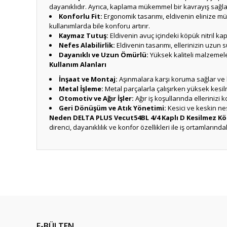
dayanıklıdır. Ayrıca, kaplama mükemmel bir kavrayış sağla
Konforlu Fit:
Ergonomik tasarımı, eldivenin elinize m
kullanımlarda bile konforu artırır.
Kaymaz Tutuş:
Eldivenin avuç içindeki köpük nitril ka
Nefes Alabilirlik:
Eldivenin tasarımı, ellerinizin uzun s
Dayanıklı ve Uzun Ömürlü:
Yüksek kaliteli malzemele
Kullanım Alanları
İnşaat ve Montaj:
Aşınmalara karşı koruma sağlar ve kes
Metal İşleme:
Metal parçalarla çalışırken yüksek kesilm
Otomotiv ve Ağır İşler:
Ağır iş koşullarında ellerinizi 
Geri Dönüşüm ve Atık Yönetimi:
Kesici ve keskin ne
Neden DELTA PLUS Vecut54BL 4/4 Kaplı D Kesilmez Köp
direnci, dayanıklılık ve konfor özellikleri ile iş ortamlarındak
Bu ürünün fiyat bilgisi, resim, ürün açıklamalarında ve diğ
Görüş ve önerileriniz için teşekkür ederiz.
Ürün resmi kalitesiz, bozuk veya görüntülenemiyor.
Ürün açıklamasında eksik bilgiler bulunuyor.
E-BÜLTEN