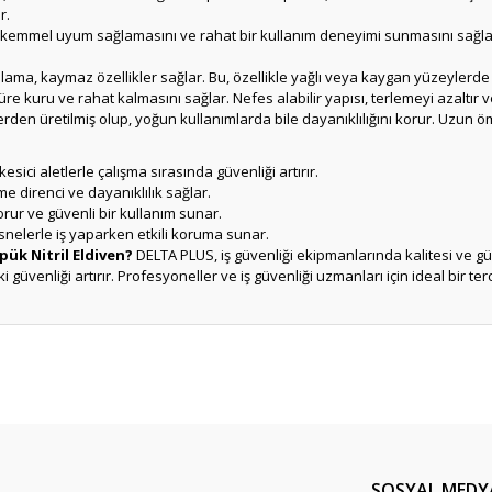
r.
ükemmel uyum sağlamasını ve rahat bir kullanım deneyimi sunmasını sağlar.
plama, kaymaz özellikler sağlar. Bu, özellikle yağlı veya kaygan yüzeylerde g
üre kuru ve rahat kalmasını sağlar. Nefes alabilir yapısı, terlemeyi azaltır 
rden üretilmiş olup, yoğun kullanımlarda bile dayanıklılığını korur. Uzun ö
ici aletlerle çalışma sırasında güvenliği artırır.
e direnci ve dayanıklılık sağlar.
korur ve güvenli bir kullanım sunar.
snelerle iş yaparken etkili koruma sunar.
ük Nitril Eldiven?
DELTA PLUS, iş güvenliği ekipmanlarında kalitesi ve güve
i güvenliği artırır. Profesyoneller ve iş güvenliği uzmanları için ideal bir terc
er konularda yetersiz gördüğünüz noktaları öneri formunu kullanarak tarafım
Bu ürüne ilk yorumu siz yapın!
Yorum Yaz
SOSYAL MEDY