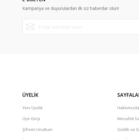
Ürün bilgilerinde hatalar bulunuyor.
Kampanya ve duyurulardan ilk siz haberdar olun!
Ürün fiyatı diğer sitelerden daha pahalı.
Bu ürüne benzer farklı alternatifler olmalı.
ÜYELİK
SAYFALA
Yeni Üyelik
Hakkımızd
Üye Girişi
Mesafeli Sa
Şifremi Unuttum
Gizlilik ve 