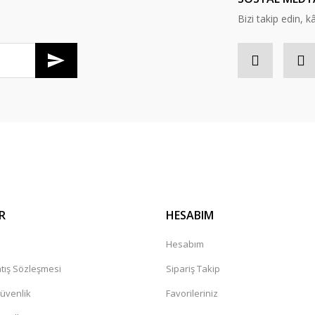
Bizi takip edin, kâr
Gönder
R
HESABIM
a
Hesabım
tış Sözleşmesi
Sipariş Takip
Güvenlik
Favorileriniz