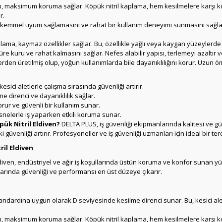
ı, maksimum koruma sağlar. Köpük nitril kaplama, hem kesilmelere karşı k
r.
ükemmel uyum sağlamasını ve rahat bir kullanım deneyimi sunmasını sağlar.
plama, kaymaz özellikler sağlar. Bu, özellikle yağlı veya kaygan yüzeylerde g
üre kuru ve rahat kalmasını sağlar. Nefes alabilir yapısı, terlemeyi azaltır 
rden üretilmiş olup, yoğun kullanımlarda bile dayanıklılığını korur. Uzun ö
ici aletlerle çalışma sırasında güvenliği artırır.
e direnci ve dayanıklılık sağlar.
korur ve güvenli bir kullanım sunar.
snelerle iş yaparken etkili koruma sunar.
ük Nitril Eldiven?
DELTA PLUS, iş güvenliği ekipmanlarında kalitesi ve güve
i güvenliği artırır. Profesyoneller ve iş güvenliği uzmanları için ideal bir terc
il Eldiven
iven, endüstriyel ve ağır iş koşullarında üstün koruma ve konfor sunan yük
llarında güvenliği ve performansı en üst düzeye çıkarır.
ndardına uygun olarak D seviyesinde kesilme direnci sunar. Bu, kesici aletl
ı, maksimum koruma sağlar. Köpük nitril kaplama, hem kesilmelere karşı k