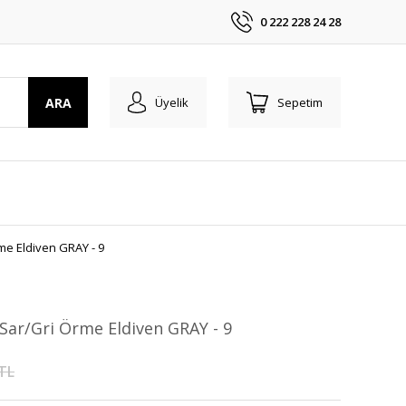
0 222 228 24 28
ARA
Üyelik
Sepetim
me Eldiven GRAY - 9
ar/Gri Örme Eldiven GRAY - 9
 TL