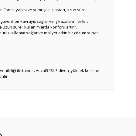
 Esnek yapısı ve yumuşak iç astarı, uzun süreli
üvenli bir kavrayış sağlar ve iş kazalarını önler.
ve uzun süreli kullanımlarda konforu artırır.
mürlü kullanım sağlar ve maliyet etkin bir çözüm sunar.
nilirliği ile tanınır. Vecut54BL Eldiven, yüksek kesilme
ihtir.
ıza iletebilirsiniz.
A