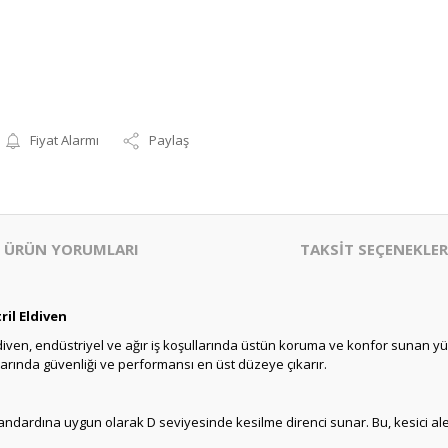
Fiyat Alarmı
Paylaş
ÜRÜN YORUMLARI
TAKSİT SEÇENEKLER
il Eldiven
iven, endüstriyel ve ağır iş koşullarında üstün koruma ve konfor sunan yük
llarında güvenliği ve performansı en üst düzeye çıkarır.
ndardına uygun olarak D seviyesinde kesilme direnci sunar. Bu, kesici aletl