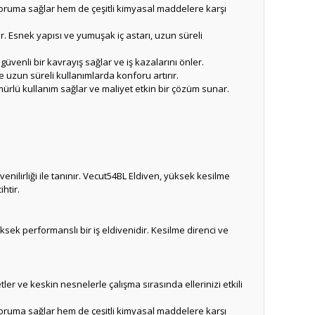
oruma sağlar hem de çeşitli kimyasal maddelere karşı
 Esnek yapısı ve yumuşak iç astarı, uzun süreli
üvenli bir kavrayış sağlar ve iş kazalarını önler.
ve uzun süreli kullanımlarda konforu artırır.
mürlü kullanım sağlar ve maliyet etkin bir çözüm sunar.
nilirliği ile tanınır. Vecut54BL Eldiven, yüksek kesilme
ihtir.
sek performanslı bir iş eldivenidir. Kesilme direnci ve
er ve keskin nesnelerle çalışma sırasında ellerinizi etkili
oruma sağlar hem de çeşitli kimyasal maddelere karşı