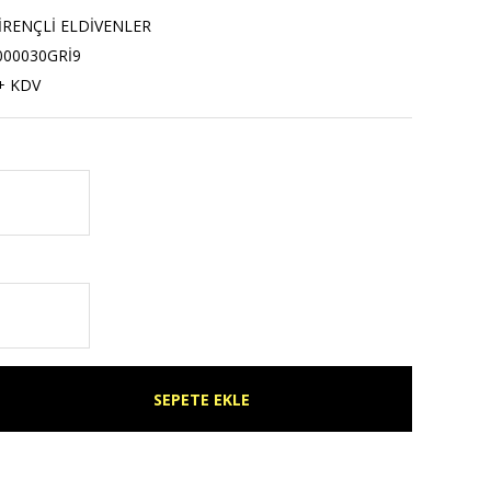
İRENÇLİ ELDİVENLER
000030GRİ9
+ KDV
SEPETE EKLE