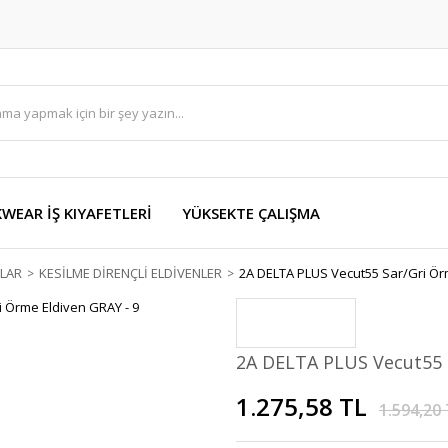
EAR İŞ KIYAFETLERİ
YÜKSEKTE ÇALIŞMA
LAR
KESİLME DİRENÇLİ ELDİVENLER
2A DELTA PLUS Vecut55 Sar/Gri Ör
2A DELTA PLUS Vecut55 S
1.275,58 TL
1.594,20