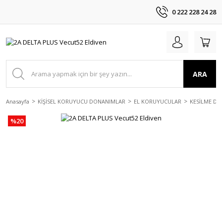
0 222 228 24 28
ARA
Anasayfa
KİŞİSEL KORUYUCU DONANIMLAR
EL KORUYUCULAR
KESİLME Dİ
%20