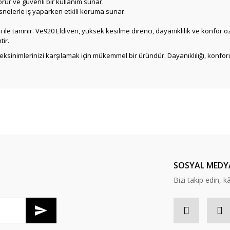
korur ve güvenli bir kullanım sunar.
snelerle iş yaparken etkili koruma sunar.
e tanınır. Ve920 Eldiven, yüksek kesilme direnci, dayanıklılık ve konfor özell
tir.
ereksinimlerinizi karşılamak için mükemmel bir üründür. Dayanıklılığı, konf
er konularda yetersiz gördüğünüz noktaları öneri formunu kullanarak tarafım
Bu ürüne ilk yorumu siz yapın!
Yorum Yaz
SOSYAL MEDY
Bizi takip edin, kâr