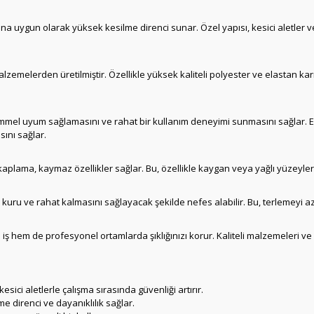
a uygun olarak yüksek kesilme direnci sunar. Özel yapısı, kesici aletler ve k
zemelerden üretilmiştir. Özellikle yüksek kaliteli polyester ve elastan karı
mmel uyum sağlamasını ve rahat bir kullanım deneyimi sunmasını sağlar. Es
sını sağlar.
aplama, kaymaz özellikler sağlar. Bu, özellikle kaygan veya yağlı yüzeylerd
 kuru ve rahat kalmasını sağlayacak şekilde nefes alabilir. Bu, terlemeyi aza
hem de profesyonel ortamlarda şıklığınızı korur. Kaliteli malzemeleri ve za
ici aletlerle çalışma sırasında güvenliği artırır.
e direnci ve dayanıklılık sağlar.