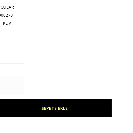
UCULAR
000270
+ KDV
SEPETE EKLE