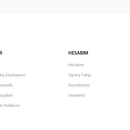
Gönder
R
HESABIM
a
Hesabım
tış Sözleşmesi
Sipariş Takip
Güvenlik
Favorileriniz
oşullari
Sepetiniz
er Politikası