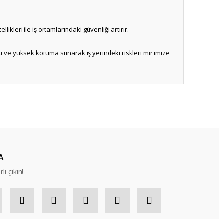
ikleri ile iş ortamlarındaki güvenliği artırır.
oru ve yüksek koruma sunarak iş yerindeki riskleri minimize
ıza iletebilirsiniz.
A
lı çıkın!