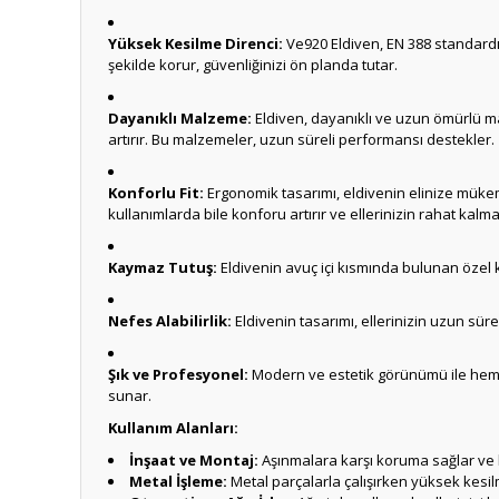
Yüksek Kesilme Direnci:
Ve920 Eldiven, EN 388 standardın
şekilde korur, güvenliğinizi ön planda tutar.
Dayanıklı Malzeme:
Eldiven, dayanıklı ve uzun ömürlü mal
artırır. Bu malzemeler, uzun süreli performansı destekler.
Konforlu Fit:
Ergonomik tasarımı, eldivenin elinize müke
kullanımlarda bile konforu artırır ve ellerinizin rahat kalma
Kaymaz Tutuş:
Eldivenin avuç içi kısmında bulunan özel k
Nefes Alabilirlik:
Eldivenin tasarımı, ellerinizin uzun süre
Şık ve Profesyonel:
Modern ve estetik görünümü ile hem iş 
sunar.
Kullanım Alanları:
İnşaat ve Montaj:
Aşınmalara karşı koruma sağlar ve kes
Metal İşleme:
Metal parçalarla çalışırken yüksek kesilm