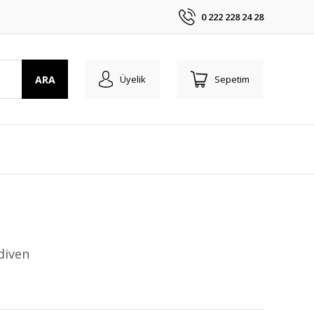
0 222 228 24 28
ARA
Üyelik
Sepetim
diven