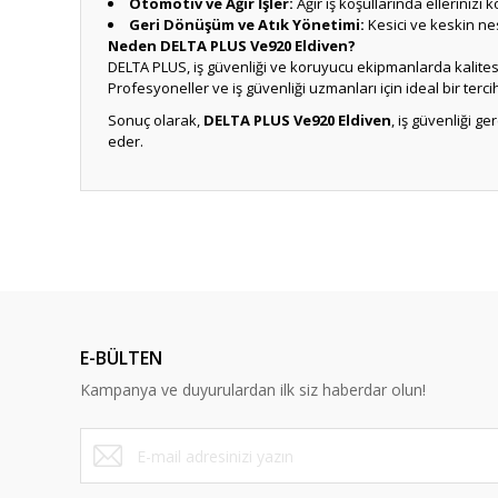
Otomotiv ve Ağır İşler:
Ağır iş koşullarında ellerinizi 
Geri Dönüşüm ve Atık Yönetimi:
Kesici ve keskin ne
Neden DELTA PLUS Ve920 Eldiven?
DELTA PLUS, iş güvenliği ve koruyucu ekipmanlarda kalitesi il
Profesyoneller ve iş güvenliği uzmanları için ideal bir tercih
Sonuç olarak,
DELTA PLUS Ve920 Eldiven
, iş güvenliği g
eder.
Bu ürünün fiyat bilgisi, resim, ürün açıklamalarında ve diğ
Görüş ve önerileriniz için teşekkür ederiz.
Ürün resmi kalitesiz, bozuk veya görüntülenemiyor.
Ürün açıklamasında eksik bilgiler bulunuyor.
E-BÜLTEN
Ürün bilgilerinde hatalar bulunuyor.
Kampanya ve duyurulardan ilk siz haberdar olun!
Ürün fiyatı diğer sitelerden daha pahalı.
Bu ürüne benzer farklı alternatifler olmalı.