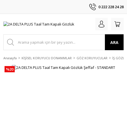
0 222 228 24 28
ARA
Anasayfa
KİŞİSEL KORUYUCU DONANIMLAR
GÖZ KORUYUCULAR
İŞ GÖZLÜ
%20