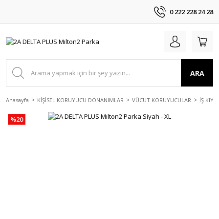
0 222 228 24 28
ARA
Anasayfa
KİŞİSEL KORUYUCU DONANIMLAR
VÜCUT KORUYUCULAR
İŞ KIYA
%20