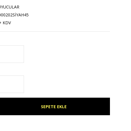
UYUCULAR
000202SİYAH45
+ KDV
SEPETE EKLE