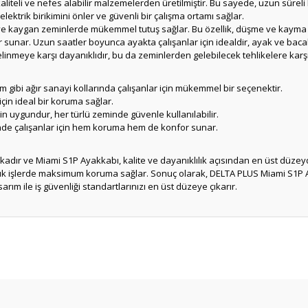
aliteli ve nefes alabilir malzemelerden üretilmiştir. Bu sayede, uzun süreli 
k elektrik birikimini önler ve güvenli bir çalışma ortamı sağlar.
 kaygan zeminlerde mükemmel tutuş sağlar. Bu özellik, düşme ve kayma ris
r sunar. Uzun saatler boyunca ayakta çalışanlar için idealdir, ayak ve baca
inmeye karşı dayanıklıdır, bu da zeminlerden gelebilecek tehlikelere karş
im gibi ağır sanayi kollarında çalışanlar için mükemmel bir seçenektir.
için ideal bir koruma sağlar.
in uygundur, her türlü zeminde güvenle kullanılabilir.
ründe çalışanlar için hem koruma hem de konfor sunar.
arkadır ve Miami S1P Ayakkabı, kalite ve dayanıklılık açısından en üst düz
ük işlerde maksimum koruma sağlar. Sonuç olarak, DELTA PLUS Miami S1P A
arım ile iş güvenliği standartlarınızı en üst düzeye çıkarır.
er konularda yetersiz gördüğünüz noktaları öneri formunu kullanarak tarafım
Bu ürüne ilk yorumu siz yapın!
Yorum Yaz