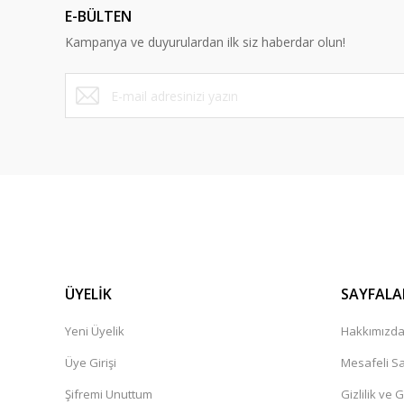
E-BÜLTEN
Ürün bilgilerinde hatalar bulunuyor.
Kampanya ve duyurulardan ilk siz haberdar olun!
Ürün fiyatı diğer sitelerden daha pahalı.
Bu ürüne benzer farklı alternatifler olmalı.
ÜYELİK
SAYFALA
Yeni Üyelik
Hakkımızd
Üye Girişi
Mesafeli Sa
Şifremi Unuttum
Gizlilik ve 