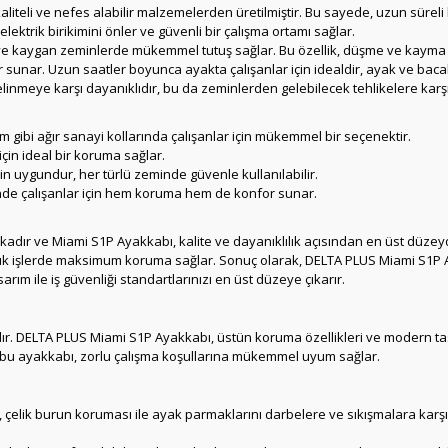
aliteli ve nefes alabilir malzemelerden üretilmiştir. Bu sayede, uzun süreli 
k elektrik birikimini önler ve güvenli bir çalışma ortamı sağlar.
 kaygan zeminlerde mükemmel tutuş sağlar. Bu özellik, düşme ve kayma ris
r sunar. Uzun saatler boyunca ayakta çalışanlar için idealdir, ayak ve baca
inmeye karşı dayanıklıdır, bu da zeminlerden gelebilecek tehlikelere karş
im gibi ağır sanayi kollarında çalışanlar için mükemmel bir seçenektir.
için ideal bir koruma sağlar.
in uygundur, her türlü zeminde güvenle kullanılabilir.
ründe çalışanlar için hem koruma hem de konfor sunar.
arkadır ve Miami S1P Ayakkabı, kalite ve dayanıklılık açısından en üst düz
ük işlerde maksimum koruma sağlar. Sonuç olarak, DELTA PLUS Miami S1P A
arım ile iş güvenliği standartlarınızı en üst düzeye çıkarır.
rdır. DELTA PLUS Miami S1P Ayakkabı, üstün koruma özellikleri ve modern ta
an bu ayakkabı, zorlu çalışma koşullarına mükemmel uyum sağlar.
lik burun koruması ile ayak parmaklarını darbelere ve sıkışmalara karşı kor