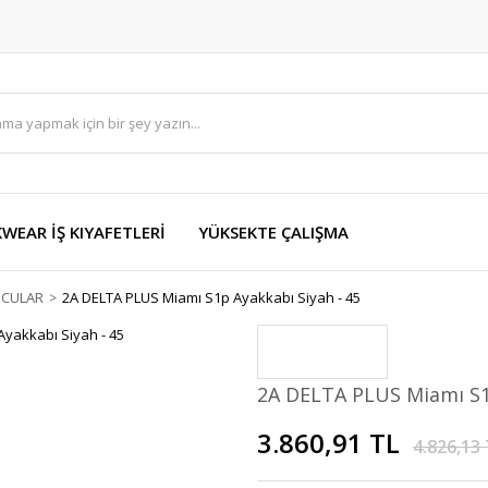
EAR İŞ KIYAFETLERİ
YÜKSEKTE ÇALIŞMA
UCULAR
2A DELTA PLUS Miamı S1p Ayakkabı Siyah - 45
2A DELTA PLUS Miamı S1p
3.860,91 TL
4.826,13