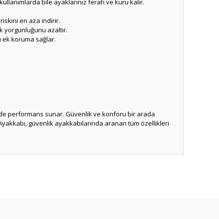
kullanımlarda bile ayaklarınız ferah ve kuru kalır.
kini en aza indirir.
k yorgunluğunu azaltır.
ı ek koruma sağlar.
eyde performans sunar. Güvenlik ve konforu bir arada
yakkabı, güvenlik ayakkabılarında aranan tüm özellikleri
ıza iletebilirsiniz.