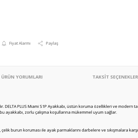
Fiyat Alarmı
Paylaş
ÜRÜN YORUMLARI
TAKSİT SEÇENEKLER
rdır. DELTA PLUS Miami S1P Ayakkabı, üstün koruma özellikleri ve modern ta
an bu ayakkabı, zorlu çalışma koşullarına mükemmel uyum sağlar.
lik burun koruması ile ayak parmaklarını darbelere ve sıkışmalara karşı kor