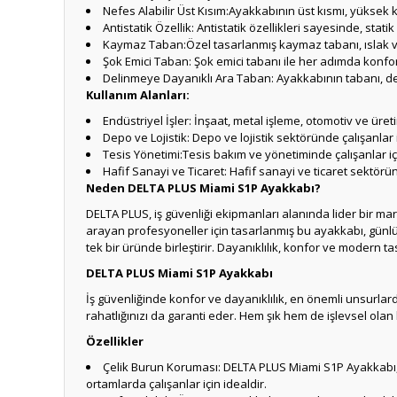
Nefes Alabilir Üst Kısım:Ayakkabının üst kısmı, yüksek k
Antistatik Özellik: Antistatik özellikleri sayesinde, stati
Kaymaz Taban:Özel tasarlanmış kaymaz tabanı, ıslak ve
Şok Emici Taban: Şok emici tabanı ile her adımda konfo
Delinmeye Dayanıklı Ara Taban: Ayakkabının tabanı, del
Kullanım Alanları:
Endüstriyel İşler: İnşaat, metal işleme, otomotiv ve üret
Depo ve Lojistik: Depo ve lojistik sektöründe çalışanlar 
Tesis Yönetimi:Tesis bakım ve yönetiminde çalışanlar iç
Hafif Sanayi ve Ticaret: Hafif sanayi ve ticaret sektö
Neden DELTA PLUS Miami S1P Ayakkabı?
DELTA PLUS, iş güvenliği ekipmanları alanında lider bir m
arayan profesyoneller için tasarlanmış bu ayakkabı, günl
tek bir üründe birleştirir. Dayanıklılık, konfor ve modern tas
DELTA PLUS Miami S1P Ayakkabı
İş güvenliğinde konfor ve dayanıklılık, en önemli unsurla
rahatlığınızı da garanti eder. Hem şık hem de işlevsel ol
Özellikler
Çelik Burun Koruması: DELTA PLUS Miami S1P Ayakkabı, çe
ortamlarda çalışanlar için idealdir.