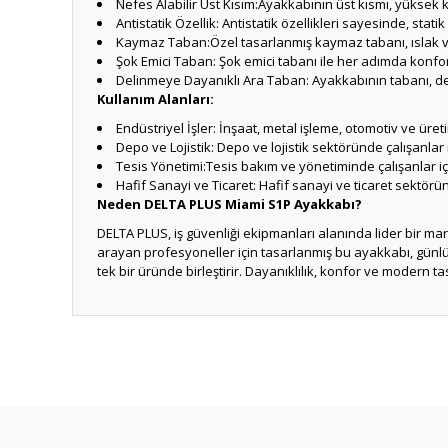
Nefes Alabilir Üst Kısım:Ayakkabının üst kısmı, yüksek k
Antistatik Özellik: Antistatik özellikleri sayesinde, stati
Kaymaz Taban:Özel tasarlanmış kaymaz tabanı, ıslak ve
Şok Emici Taban: Şok emici tabanı ile her adımda konfo
Delinmeye Dayanıklı Ara Taban: Ayakkabının tabanı, del
Kullanım Alanları:
Endüstriyel İşler: İnşaat, metal işleme, otomotiv ve üret
Depo ve Lojistik: Depo ve lojistik sektöründe çalışanlar 
Tesis Yönetimi:Tesis bakım ve yönetiminde çalışanlar iç
Hafif Sanayi ve Ticaret: Hafif sanayi ve ticaret sektö
Neden DELTA PLUS Miami S1P Ayakkabı?
DELTA PLUS, iş güvenliği ekipmanları alanında lider bir m
arayan profesyoneller için tasarlanmış bu ayakkabı, günl
tek bir üründe birleştirir. Dayanıklılık, konfor ve modern tas
Bu ürünün fiyat bilgisi, resim, ürün açıklamalarında ve diğ
Görüş ve önerileriniz için teşekkür ederiz.
Ürün resmi kalitesiz, bozuk veya görüntülenemiyor.
Ürün açıklamasında eksik bilgiler bulunuyor.