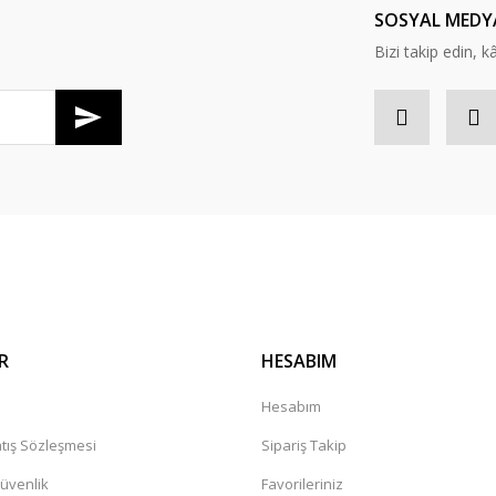
SOSYAL MEDY
Bizi takip edin, kâr
Gönder
R
HESABIM
a
Hesabım
tış Sözleşmesi
Sipariş Takip
Güvenlik
Favorileriniz