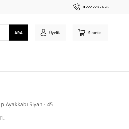
0 222 228 24 28
ARA
Üyelik
Sepetim
 Ayakkabı Siyah - 45
 TL