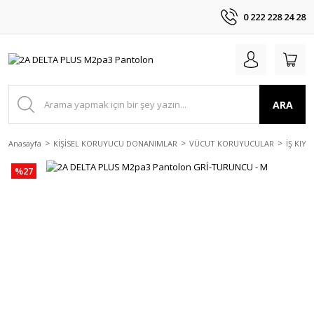
0 222 228 24 28
ARA
Anasayfa
KİŞİSEL KORUYUCU DONANIMLAR
VÜCUT KORUYUCULAR
İŞ KIYA
%27