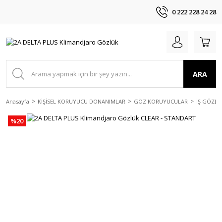
0 222 228 24 28
ARA
Anasayfa
KİŞİSEL KORUYUCU DONANIMLAR
GÖZ KORUYUCULAR
İŞ GÖZLÜ
%20