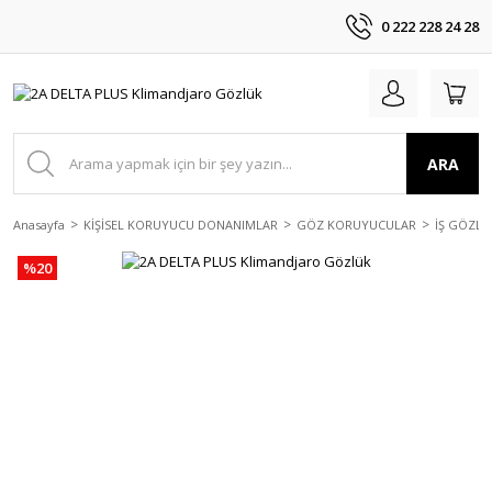
0 222 228 24 28
ARA
Anasayfa
KİŞİSEL KORUYUCU DONANIMLAR
GÖZ KORUYUCULAR
İŞ GÖZLÜ
%20