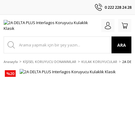
0 222 228 24 28
ARA
Anasayfa
KİŞİSEL KORUYUCU DONANIMLAR
KULAK KORUYUCULAR
2A DELT
%20