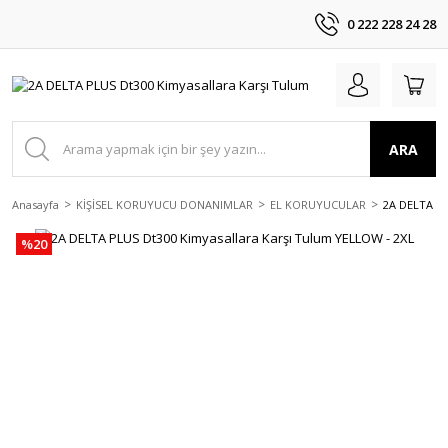
0 222 228 24 28
ARA
Anasayfa
KİŞİSEL KORUYUCU DONANIMLAR
EL KORUYUCULAR
2A DELTA PL
%20