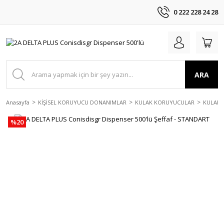
0 222 228 24 28
ARA
Anasayfa
KİŞİSEL KORUYUCU DONANIMLAR
KULAK KORUYUCULAR
KULAK 
%20