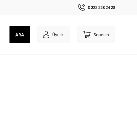
0 222 228 24 28
ARA
Üyelik
Sepetim