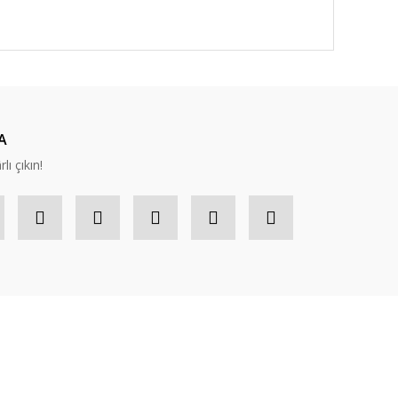
A
lı çıkın!