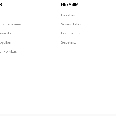
R
HESABIM
a
Hesabım
tış Sözleşmesi
Sipariş Takip
Güvenlik
Favorileriniz
oşullari
Sepetiniz
er Politikası